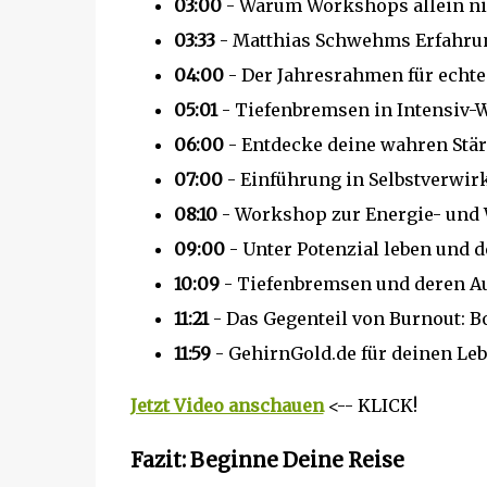
03:00
- Warum Workshops allein ni
03:33
- Matthias Schwehms Erfahru
04:00
- Der Jahresrahmen für echt
05:01
- Tiefenbremsen in Intensiv-
06:00
- Entdecke deine wahren Stä
07:00
- Einführung in Selbstverwir
08:10
- Workshop zur Energie- und
09:00
- Unter Potenzial leben und 
10:09
- Tiefenbremsen und deren A
11:21
- Das Gegenteil von Burnout: B
11:59
- GehirnGold.de für deinen Le
Jetzt Video anschauen
<-- KLICK!
Fazit: Beginne Deine Reise