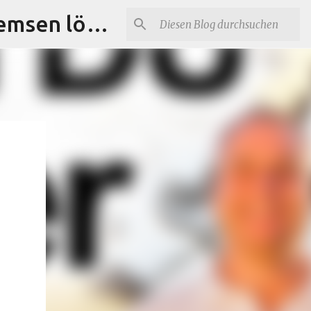
Selbstbewusstseins-Training und Selbstbewusstseins-Bremsen lösen für DICH