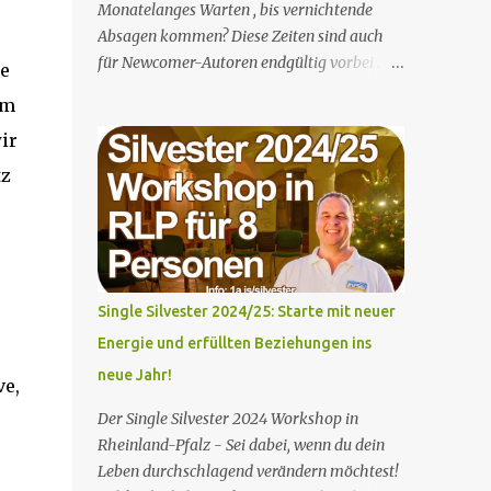
Monatelanges Warten , bis vernichtende
Absagen kommen? Diese Zeiten sind auch
für Newcomer-Autoren endgültig vorbei .
le
Zumindest dann, wenn man schon mal was
em
vom Internet gehört hat und sich traut
ir
sowie das Know-how hat, es angemessen zu
nutzen . "Angemessen" ist hierbei zu
tz
verstehen als " zeitsparend, nervenschonend
UND gewinnsteigernd ". (Klingt doch
erstmal gut, oder? ;-)) Oder wenn man "
Vitamin B " hat. Oder sich entsprechend "
paart ". Zum Beispiel mit diesen/deinen
Single Silvester 2024/25: Starte mit neuer
Mitstreiter- bzw. Autor*innen (klicke auf
Energie und erfüllten Beziehungen ins
das nachfolgende Bild!): Autor? Dein Eintritt
neue Jahr!
zum Austritt aus "hohe Kosten, keine Zeit,
ve,
Schreibblockaden..." <-- KLICK! Als (Jung-)
Der Single Silvester 2024 Workshop in
Autor-in gut verdienen, das geht doch gar
Rheinland-Pfalz - Sei dabei, wenn du dein
nicht, oder? Ungelogen: Mein erstes Buch
Leben durchschlagend verändern möchtest!
entstand in 3 Tagen und ich machte damit