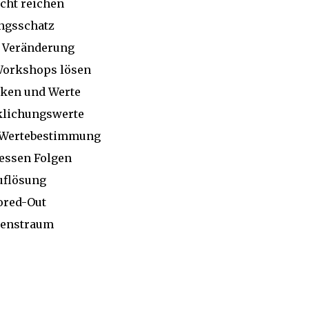
cht reichen
ngsschatz
e Veränderung
Workshops lösen
rken und Werte
klichungswerte
 Wertebestimmung
dessen Folgen
uflösung
ored-Out
benstraum